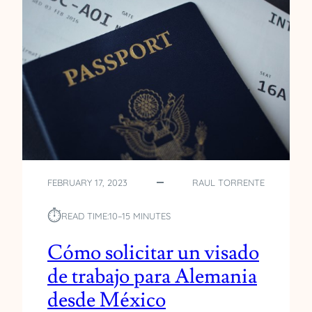
B
T
E
N
E
R
U
N
P
E
R
M
FEBRUARY 17, 2023
RAUL TORRENTE
I
S
⏱︎
O
READ TIME:
10–15 MINUTES
E
S
Cómo solicitar un visado
P
de trabajo para Alemania
E
C
desde México
I