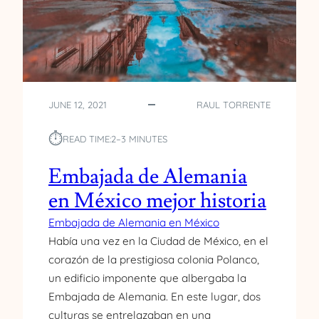
A
S
A
D
E
I
JUNE 12, 2021
RAUL TORRENTE
⏱︎
READ TIME:
2–3 MINUTES
Embajada de Alemania
en México mejor historia
Embajada de Alemania en México
Había una vez en la Ciudad de México, en el
corazón de la prestigiosa colonia Polanco,
un edificio imponente que albergaba la
Embajada de Alemania. En este lugar, dos
culturas se entrelazaban en una