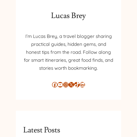
E
N
Lucas Brey
M
É
X
I’m Lucas Brey, a travel blogger sharing
I
practical guides, hidden gems, and
C
O
honest tips from the road. Follow along
M
for smart itineraries, great food finds, and
E
stories worth bookmarking.
J
O
Facebook
YouTube
Instagram
X
TikTok
LinkedIn
R
H
I
S
T
O
R
Latest Posts
I