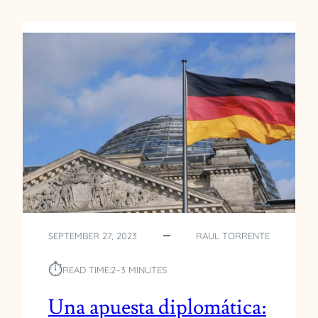
SEPTEMBER 27, 2023
RAUL TORRENTE
⏱︎
READ TIME:
2–3 MINUTES
Una apuesta diplomática: