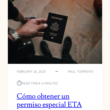
J
D
R
E
O
A
R
D
A
O
E
L
S
A
E
N
M
I
A
M
N
A
I
L
A
E
S
D
FEBRUARY 26, 2023
RAUL TORRENTE
O
M
⏱︎
READ TIME:
4–6 MINUTES
E
S
Cómo obtener un
T
I
permiso especial ETA
C