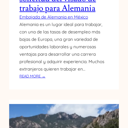
O
trabajo para Alemania
L
A
Embajada de Alemania en México
E
Alemania es un lugar ideal para trabajar,
M
con una de las tasas de desempleo más
B
bajas de Europa, una gran variedad de
A
J
oportunidades laborales y numerosas
A
ventajas para desarrollar una carrera
D
profesional y adquirir experiencia. Muchos
A
extranjeros quieren trabajar en…
A
:
READ MORE →
L
R
E
E
M
Q
A
U
N
I
A
S
N
I
A
T
V