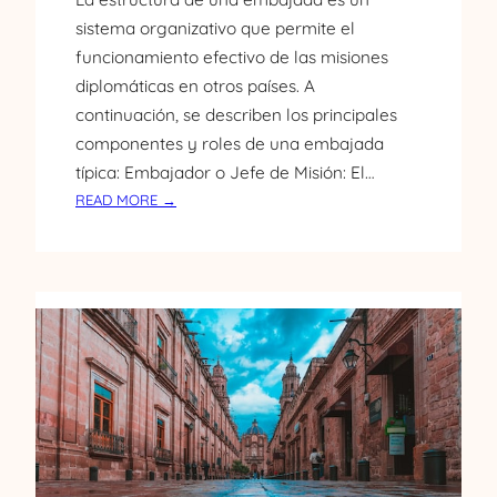
É
sistema organizativo que permite el
X
funcionamiento efectivo de las misiones
I
diplomáticas en otros países. A
C
continuación, se describen los principales
O
componentes y roles de una embajada
típica: Embajador o Jefe de Misión: El…
:
READ MORE →
S
T
R
U
C
T
U
R
A
A
M
B