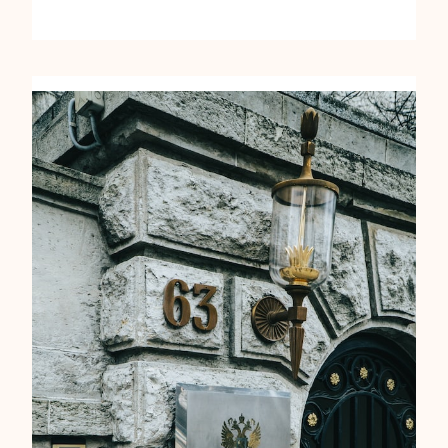
T
A
I
R
P
A
O
V
S
I
D
S
E
I
R
T
E
A
U
R
N
M
I
É
O
X
N
I
E
C
S
O
D
?
E
L
A