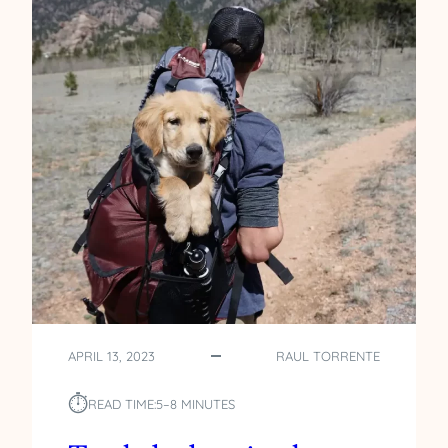
O
E
S
G
Y
A
P
P
R
O
O
R
C
L
E
A
S
S
O
R
D
E
E
L
S
A
O
C
L
I
I
O
APRIL 13, 2023
RAUL TORRENTE
C
N
I
E
⏱︎
READ TIME:
5–8 MINUTES
T
S
U
D