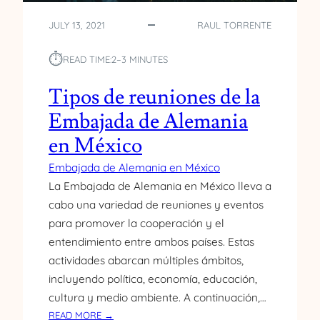
O
S
JULY 13, 2021
RAUL TORRENTE
C
I
⏱︎
READ TIME:
2–3 MINUTES
U
D
Tipos de reuniones de la
A
D
Embajada de Alemania
A
en México
N
O
Embajada de Alemania en México
S
La Embajada de Alemania en México lleva a
A
cabo una variedad de reuniones y eventos
L
para promover la cooperación y el
E
M
entendimiento entre ambos países. Estas
A
actividades abarcan múltiples ámbitos,
N
incluyendo política, economía, educación,
E
cultura y medio ambiente. A continuación,…
S
:
READ MORE →
P