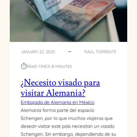
E
A
U
R
C
U
R
N
A
V
N
I
I
S
A
A
JANUARY 22, 2023
RAUL TORRENTE
P
D
A
O
⏱︎
READ TIME:
5–8 MINUTES
R
D
A
E
¿Necesito visado para
E
T
N
visitar Alemania?
R
T
A
Embajada de Alemania en México
R
B
A
Alemania forma parte del espacio
A
R
J
Schengen, por lo que muchos viajeros que
E
O
desean visitar este país necesitan un visado
N
P
Schengen. Sin embargo, dependiendo de su
M