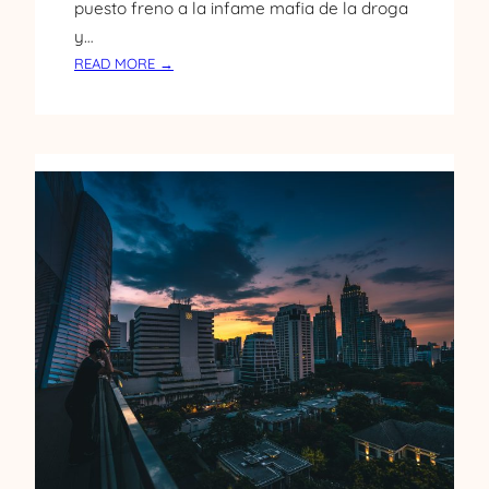
puesto freno a la infame mafia de la droga
y…
:
READ MORE →
¿
N
E
C
E
S
I
T
A
N
V
I
S
A
D
O
L