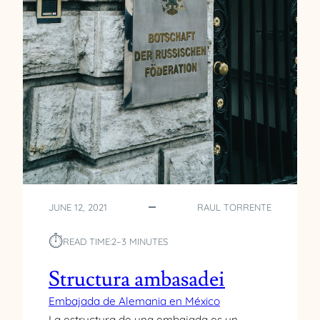
E
M
B
A
J
A
D
A
D
E
A
L
E
JUNE 12, 2021
RAUL TORRENTE
M
A
⏱︎
N
READ TIME:
2–3 MINUTES
I
A
Structura ambasadei
E
Embajada de Alemania en México
N
La estructura de una embajada es un
M