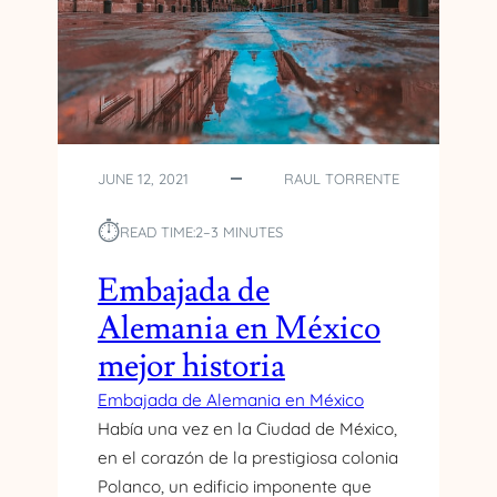
M
B
A
S
A
D
E
JUNE 12, 2021
RAUL TORRENTE
I
⏱︎
READ TIME:
2–3 MINUTES
Embajada de
Alemania en México
mejor historia
Embajada de Alemania en México
Había una vez en la Ciudad de México,
en el corazón de la prestigiosa colonia
Polanco, un edificio imponente que