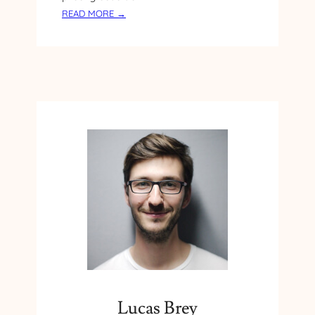
O
:
READ MORE →
R
E
I
M
A
B
A
J
A
D
A
D
E
A
L
E
M
A
N
I
A
Lucas Brey
E