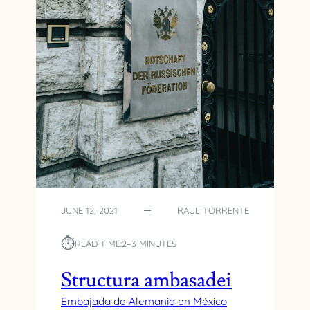
JUNE 12, 2021
RAUL TORRENTE
⏱︎
READ TIME:
2–3 MINUTES
Structura ambasadei
Embajada de Alemania en México