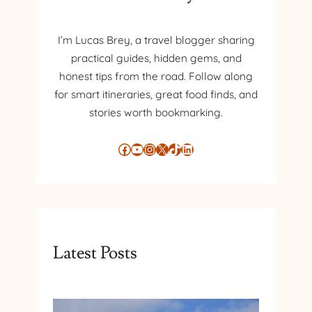
N
M
É
I’m Lucas Brey, a travel blogger sharing
X
practical guides, hidden gems, and
I
honest tips from the road. Follow along
C
for smart itineraries, great food finds, and
O
stories worth bookmarking.
Facebook
YouTube
Instagram
X
TikTok
LinkedIn
Latest Posts