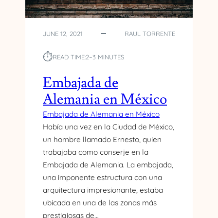
A
N
I
A
JUNE 12, 2021
RAUL TORRENTE
E
N
⏱︎
READ TIME:
2–3 MINUTES
M
É
Embajada de
X
Alemania en México
I
C
Embajada de Alemania en México
O
Había una vez en la Ciudad de México,
M
un hombre llamado Ernesto, quien
E
J
trabajaba como conserje en la
O
Embajada de Alemania. La embajada,
R
una imponente estructura con una
H
arquitectura impresionante, estaba
I
ubicada en una de las zonas más
S
T
prestigiosas de…